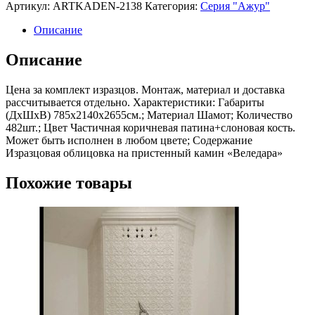
товара
Артикул:
ARTKADEN-2138
Категория:
Серия "Ажур"
Пристенный
камин
Описание
"Веледара
Описание
Цена за комплект изразцов. Монтаж, материал и доставка
рассчитывается отдельно. Характеристики: Габариты
(ДхШхВ) 785х2140х2655см.; Материал Шамот; Количество
482шт.; Цвет Частичная коричневая патина+слоновая кость.
Может быть исполнен в любом цвете; Содержание
Изразцовая облицовка на пристенный камин «Веледара»
Похожие товары