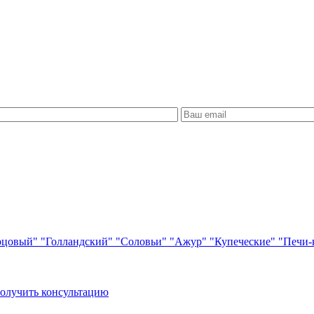
рцовый"
"Голландский"
"Соловьи"
"Ажур"
"Купеческие"
"Печи-
олучить консультацию