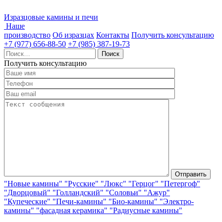
Изразцовые камины и печи
Наше
производство
Об изразцах
Контакты
Получить консультацию
+7 (977) 656-88-50
+7 (985) 387-19-73
Найти:
Получить консультацию
"Новые камины"
"Русские"
"Люкс"
"Герцог"
"Петергоф"
"Дворцовый"
"Голландский"
"Соловьи"
"Ажур"
"Купеческие"
"Печи-камины"
"Био-камины"
"Электро-
камины"
"фасадная керамика"
"Радиусные камины"