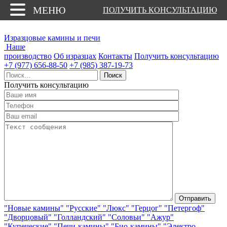
МЕНЮ
ПОЛУЧИТЬ КОНСУЛЬТАЦИЮ
Изразцовые камины и печи
Наше
производство
Об изразцах
Контакты
Получить консультацию
+7 (977) 656-88-50
+7 (985) 387-19-73
Найти:
Получить консультацию
"Новые камины"
"Русские"
"Люкс"
"Герцог"
"Петергоф"
"Дворцовый"
"Голландский"
"Соловьи"
"Ажур"
"Купеческие"
"Печи-камины"
"Био-камины"
"Электро-