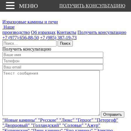
МЕНЮ
ПОЛУЧИТЬ КОНСУЛЬТАЦИЮ
Изразцовые камины и печи
Наше
производство
Об изразцах
Контакты
Получить консультацию
+7 (977) 656-88-50
+7 (985) 387-19-73
Найти:
Получить консультацию
"Новые камины"
"Русские"
"Люкс"
"Герцог"
"Петергоф"
"Дворцовый"
"Голландский"
"Соловьи"
"Ажур"
"Купеческие"
"Печи-камины"
"Био-камины"
"Электро-