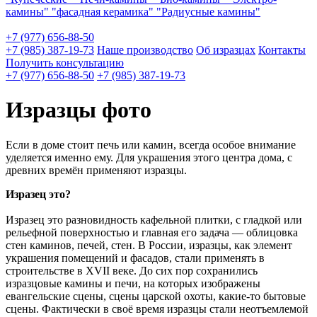
камины"
"фасадная керамика"
"Радиусные камины"
+7 (977) 656-88-50
+7 (985) 387-19-73
Наше производство
Об изразцах
Контакты
Получить консультацию
+7 (977) 656-88-50
+7 (985) 387-19-73
Изразцы фото
Если в доме стоит печь или камин, всегда особое внимание
уделяется именно ему. Для украшения этого центра дома, с
древних времён применяют изразцы.
Изразец это?
Изразец это разновидность кафельной плитки, с гладкой или
рельефной поверхностью и главная его задача — облицовка
стен каминов, печей, стен. В России, изразцы, как элемент
украшения помещений и фасадов, стали применять в
строительстве в XVII веке. До сих пор сохранились
изразцовые камины и печи, на которых изображены
евангельские сцены, сцены царской охоты, какие-то бытовые
сцены. Фактически в своё время изразцы стали неотъемлемой