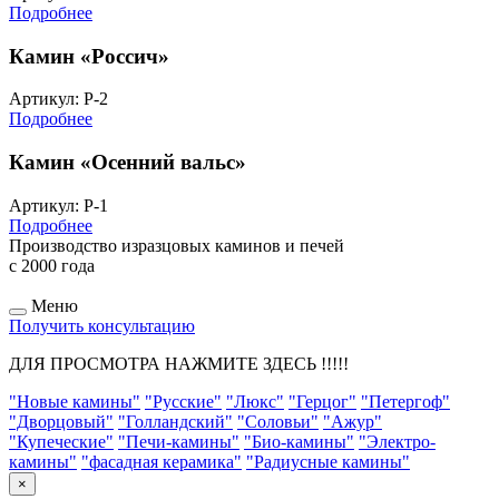
Подробнее
Камин «Россич»
Артикул: Р-2
Подробнее
Камин «Осенний вальс»
Артикул: Р-1
Подробнее
Производство изразцовых каминов и печей
с 2000 года
Меню
Получить консультацию
ДЛЯ ПРОСМОТРА НАЖМИТЕ ЗДЕСЬ !!!!!
"Новые камины"
"Русские"
"Люкс"
"Герцог"
"Петергоф"
"Дворцовый"
"Голландский"
"Соловьи"
"Ажур"
"Купеческие"
"Печи-камины"
"Био-камины"
"Электро-
камины"
"фасадная керамика"
"Радиусные камины"
×