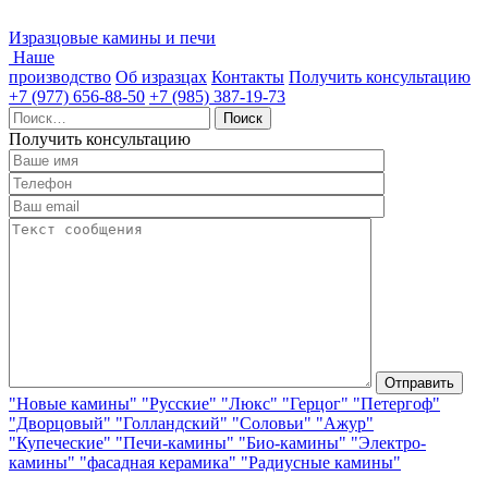
Изразцовые камины и печи
Наше
производство
Об изразцах
Контакты
Получить консультацию
+7 (977) 656-88-50
+7 (985) 387-19-73
Найти:
Получить консультацию
"Новые камины"
"Русские"
"Люкс"
"Герцог"
"Петергоф"
"Дворцовый"
"Голландский"
"Соловьи"
"Ажур"
"Купеческие"
"Печи-камины"
"Био-камины"
"Электро-
камины"
"фасадная керамика"
"Радиусные камины"