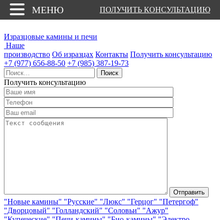
МЕНЮ
ПОЛУЧИТЬ КОНСУЛЬТАЦИЮ
Изразцовые камины и печи
Наше
производство
Об изразцах
Контакты
Получить консультацию
+7 (977) 656-88-50
+7 (985) 387-19-73
Найти:
Получить консультацию
"Новые камины"
"Русские"
"Люкс"
"Герцог"
"Петергоф"
"Дворцовый"
"Голландский"
"Соловьи"
"Ажур"
"Купеческие"
"Печи-камины"
"Био-камины"
"Электро-