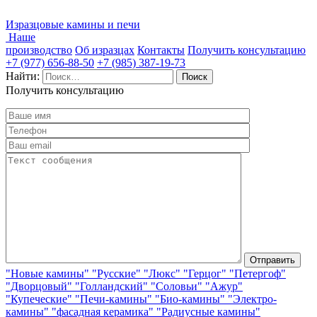
Изразцовые камины и печи
Наше
производство
Об изразцах
Контакты
Получить консультацию
+7 (977) 656-88-50
+7 (985) 387-19-73
Найти:
Получить консультацию
"Новые камины"
"Русские"
"Люкс"
"Герцог"
"Петергоф"
"Дворцовый"
"Голландский"
"Соловьи"
"Ажур"
"Купеческие"
"Печи-камины"
"Био-камины"
"Электро-
камины"
"фасадная керамика"
"Радиусные камины"