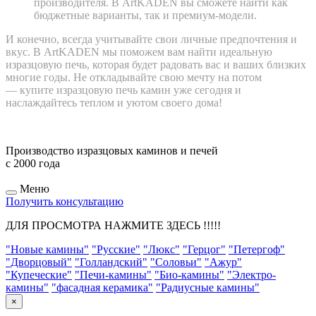
производителя. В ArtKADEN вы сможете найти как
бюджетные варианты, так и премиум-модели.
И конечно, всегда учитывайте свои личные предпочтения и
вкус. В ArtKADEN мы поможем вам найти идеальную
изразцовую печь, которая будет радовать вас и ваших близких
многие годы. Не откладывайте свою мечту на потом
— купите изразцовую печь камин уже сегодня и
наслаждайтесь теплом и уютом своего дома!
Производство изразцовых каминов и печей
с 2000 года
Меню
Получить консультацию
ДЛЯ ПРОСМОТРА НАЖМИТЕ ЗДЕСЬ !!!!!
"Новые камины"
"Русские"
"Люкс"
"Герцог"
"Петергоф"
"Дворцовый"
"Голландский"
"Соловьи"
"Ажур"
"Купеческие"
"Печи-камины"
"Био-камины"
"Электро-
камины"
"фасадная керамика"
"Радиусные камины"
×