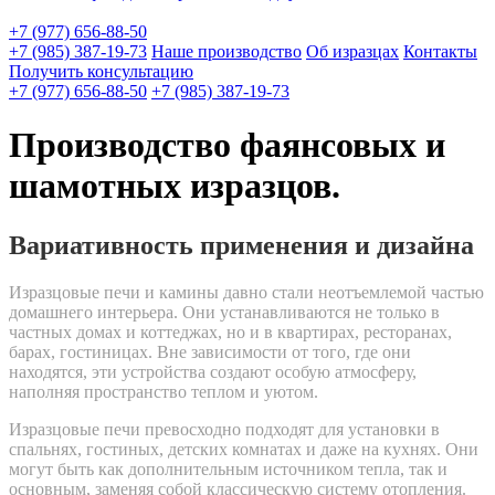
+7 (977) 656-88-50
+7 (985) 387-19-73
Наше производство
Об изразцах
Контакты
Получить консультацию
+7 (977) 656-88-50
+7 (985) 387-19-73
Производство фаянсовых и
шамотных изразцов.
Вариативность применения и дизайна
Изразцовые печи и камины давно стали неотъемлемой частью
домашнего интерьера. Они устанавливаются не только в
частных домах и коттеджах, но и в квартирах, ресторанах,
барах, гостиницах. Вне зависимости от того, где они
находятся, эти устройства создают особую атмосферу,
наполняя пространство теплом и уютом.
Изразцовые печи превосходно подходят для установки в
спальнях, гостиных, детских комнатах и даже на кухнях. Они
могут быть как дополнительным источником тепла, так и
основным, заменяя собой классическую систему отопления.