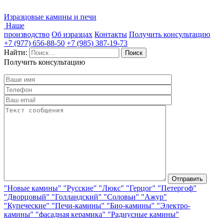
Изразцовые камины и печи
Наше
производство
Об изразцах
Контакты
Получить консультацию
+7 (977) 656-88-50
+7 (985) 387-19-73
Найти:
Получить консультацию
"Новые камины"
"Русские"
"Люкс"
"Герцог"
"Петергоф"
"Дворцовый"
"Голландский"
"Соловьи"
"Ажур"
"Купеческие"
"Печи-камины"
"Био-камины"
"Электро-
камины"
"фасадная керамика"
"Радиусные камины"