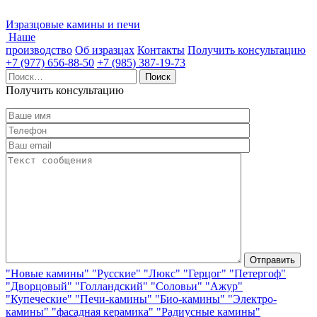
Изразцовые камины и печи
Наше
производство
Об изразцах
Контакты
Получить консультацию
+7 (977) 656-88-50
+7 (985) 387-19-73
Найти:
Получить консультацию
"Новые камины"
"Русские"
"Люкс"
"Герцог"
"Петергоф"
"Дворцовый"
"Голландский"
"Соловьи"
"Ажур"
"Купеческие"
"Печи-камины"
"Био-камины"
"Электро-
камины"
"фасадная керамика"
"Радиусные камины"