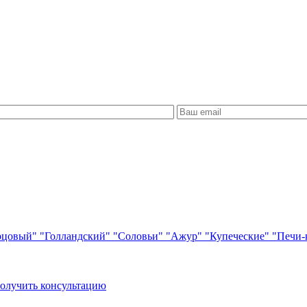
рцовый"
"Голландский"
"Соловьи"
"Ажур"
"Купеческие"
"Печи-
олучить консультацию