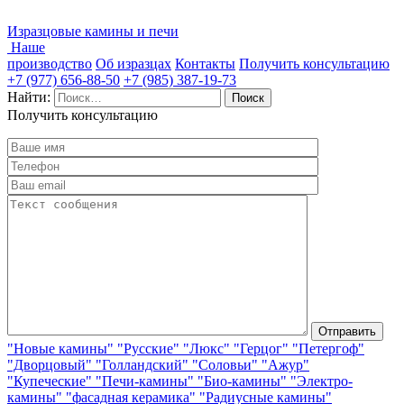
Изразцовые камины и печи
Наше
производство
Об изразцах
Контакты
Получить консультацию
+7 (977) 656-88-50
+7 (985) 387-19-73
Найти:
Получить консультацию
"Новые камины"
"Русские"
"Люкс"
"Герцог"
"Петергоф"
"Дворцовый"
"Голландский"
"Соловьи"
"Ажур"
"Купеческие"
"Печи-камины"
"Био-камины"
"Электро-
камины"
"фасадная керамика"
"Радиусные камины"