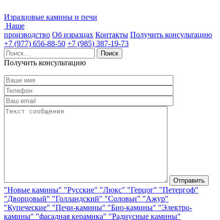
Изразцовые камины и печи
Наше
производство
Об изразцах
Контакты
Получить консультацию
+7 (977) 656-88-50
+7 (985) 387-19-73
Найти:
Получить консультацию
"Новые камины"
"Русские"
"Люкс"
"Герцог"
"Петергоф"
"Дворцовый"
"Голландский"
"Соловьи"
"Ажур"
"Купеческие"
"Печи-камины"
"Био-камины"
"Электро-
камины"
"фасадная керамика"
"Радиусные камины"