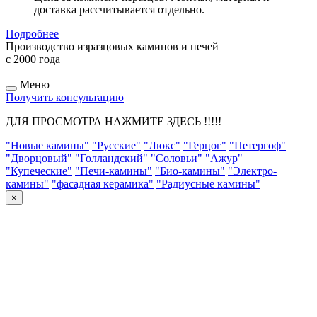
доставка рассчитывается отдельно.
Подробнее
Производство изразцовых каминов и печей
с 2000 года
Меню
Получить консультацию
ДЛЯ ПРОСМОТРА НАЖМИТЕ ЗДЕСЬ !!!!!
"Новые камины"
"Русские"
"Люкс"
"Герцог"
"Петергоф"
"Дворцовый"
"Голландский"
"Соловьи"
"Ажур"
"Купеческие"
"Печи-камины"
"Био-камины"
"Электро-
камины"
"фасадная керамика"
"Радиусные камины"
×