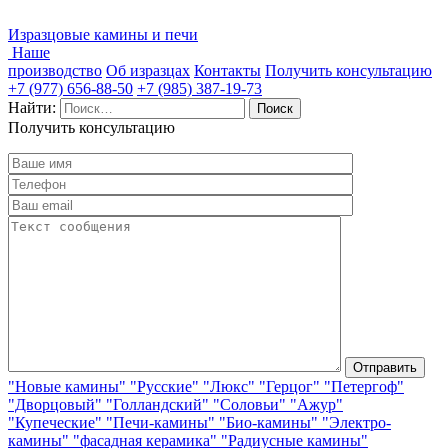
Изразцовые камины и печи
Наше
производство
Об изразцах
Контакты
Получить консультацию
+7 (977) 656-88-50
+7 (985) 387-19-73
Найти:
Получить консультацию
"Новые камины"
"Русские"
"Люкс"
"Герцог"
"Петергоф"
"Дворцовый"
"Голландский"
"Соловьи"
"Ажур"
"Купеческие"
"Печи-камины"
"Био-камины"
"Электро-
камины"
"фасадная керамика"
"Радиусные камины"