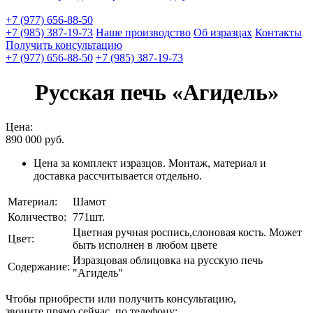
+7 (977) 656-88-50
+7 (985) 387-19-73
Наше производство
Об изразцах
Контакты
Получить консультацию
+7 (977) 656-88-50
+7 (985) 387-19-73
Русская печь «Агидель»
Цена:
890 000
руб.
Цена за комплект изразцов. Монтаж, материал и
доставка рассчитывается отдельно.
Материал:
Шамот
Количество:
771шт.
Цветная ручная роспись,слоновая кость. Может
Цвет:
быть исполнен в любом цвете
Изразцовая облицовка на русскую печь
Содержание:
"Агидель"
Чтобы приобрести или получить консультацию,
звоните прямо сейчас, по телефону: