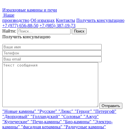
Изразцовые камины и печи
Наше
производство
Об изразцах
Контакты
Получить консультацию
+7 (977) 656-88-50
+7 (985) 387-19-73
Найти:
Получить консультацию
"Новые камины"
"Русские"
"Люкс"
"Герцог"
"Петергоф"
"Дворцовый"
"Голландский"
"Соловьи"
"Ажур"
"Купеческие"
"Печи-камины"
"Био-камины"
"Электро-
камины"
"фасадная керамика"
"Радиусные камины"