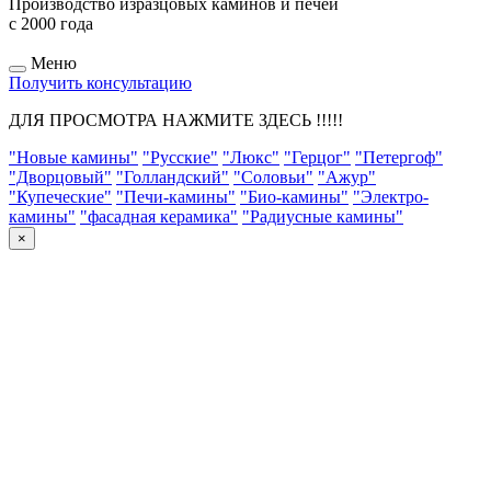
Производство изразцовых каминов и печей
с 2000 года
Меню
Получить консультацию
ДЛЯ ПРОСМОТРА НАЖМИТЕ ЗДЕСЬ !!!!!
"Новые камины"
"Русские"
"Люкс"
"Герцог"
"Петергоф"
"Дворцовый"
"Голландский"
"Соловьи"
"Ажур"
"Купеческие"
"Печи-камины"
"Био-камины"
"Электро-
камины"
"фасадная керамика"
"Радиусные камины"
×