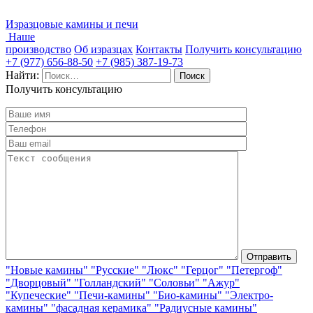
Изразцовые камины и печи
Наше
производство
Об изразцах
Контакты
Получить консультацию
+7 (977) 656-88-50
+7 (985) 387-19-73
Найти:
Получить консультацию
"Новые камины"
"Русские"
"Люкс"
"Герцог"
"Петергоф"
"Дворцовый"
"Голландский"
"Соловьи"
"Ажур"
"Купеческие"
"Печи-камины"
"Био-камины"
"Электро-
камины"
"фасадная керамика"
"Радиусные камины"