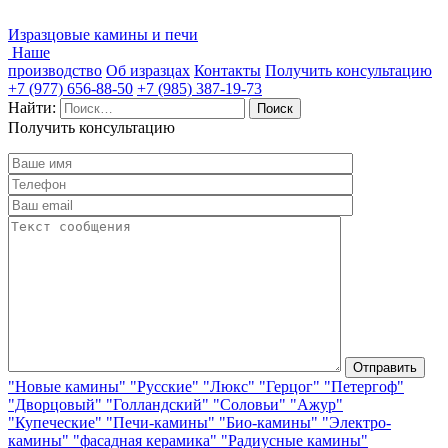
Изразцовые камины и печи
Наше
производство
Об изразцах
Контакты
Получить консультацию
+7 (977) 656-88-50
+7 (985) 387-19-73
Найти:
Получить консультацию
"Новые камины"
"Русские"
"Люкс"
"Герцог"
"Петергоф"
"Дворцовый"
"Голландский"
"Соловьи"
"Ажур"
"Купеческие"
"Печи-камины"
"Био-камины"
"Электро-
камины"
"фасадная керамика"
"Радиусные камины"