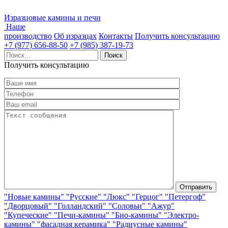
Изразцовые камины и печи
Наше
производство
Об изразцах
Контакты
Получить консультацию
+7 (977) 656-88-50
+7 (985) 387-19-73
Найти:
Получить консультацию
"Новые камины"
"Русские"
"Люкс"
"Герцог"
"Петергоф"
"Дворцовый"
"Голландский"
"Соловьи"
"Ажур"
"Купеческие"
"Печи-камины"
"Био-камины"
"Электро-
камины"
"фасадная керамика"
"Радиусные камины"