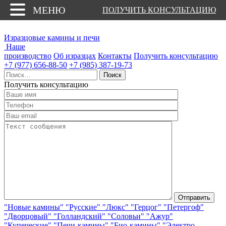
МЕНЮ
ПОЛУЧИТЬ КОНСУЛЬТАЦИЮ
Изразцовые камины и печи
Наше
производство
Об изразцах
Контакты
Получить консультацию
+7 (977) 656-88-50
+7 (985) 387-19-73
Найти:
Получить консультацию
"Новые камины"
"Русские"
"Люкс"
"Герцог"
"Петергоф"
"Дворцовый"
"Голландский"
"Соловьи"
"Ажур"
"Купеческие"
"Печи-камины"
"Био-камины"
"Электро-