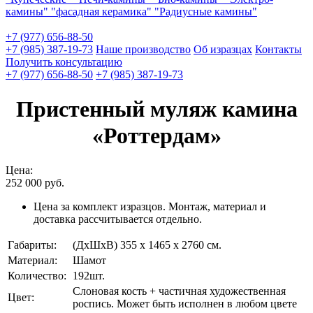
камины"
"фасадная керамика"
"Радиусные камины"
+7 (977) 656-88-50
+7 (985) 387-19-73
Наше производство
Об изразцах
Контакты
Получить консультацию
+7 (977) 656-88-50
+7 (985) 387-19-73
Пристенный муляж камина
«Роттердам»
Цена:
252 000
руб.
Цена за комплект изразцов. Монтаж, материал и
доставка рассчитывается отдельно.
Габариты:
(ДхШхВ) 355 х 1465 х 2760 см.
Материал:
Шамот
Количество:
192шт.
Слоновая кость + частичная художественная
Цвет:
роспись. Может быть исполнен в любом цвете