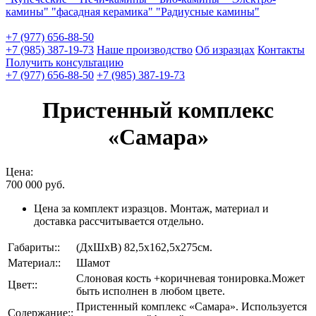
камины"
"фасадная керамика"
"Радиусные камины"
+7 (977) 656-88-50
+7 (985) 387-19-73
Наше производство
Об изразцах
Контакты
Получить консультацию
+7 (977) 656-88-50
+7 (985) 387-19-73
Пристенный комплекс
«Самара»
Цена:
700 000
руб.
Цена за комплект изразцов. Монтаж, материал и
доставка рассчитывается отдельно.
Габариты::
(ДхШхВ) 82,5х162,5х275см.
Материал::
Шамот
Слоновая кость +коричневая тонировка.Может
Цвет::
быть исполнен в любом цвете.
Пристенный комплекс «Самара». Используется
Содержание::