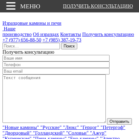
МЕНЮ
ПОЛУЧИТЬ КОНСУЛЬТАЦИЮ
Изразцовые камины и печи
Наше
производство
Об изразцах
Контакты
Получить консультацию
+7 (977) 656-88-50
+7 (985) 387-19-73
Найти:
Получить консультацию
"Новые камины"
"Русские"
"Люкс"
"Герцог"
"Петергоф"
"Дворцовый"
"Голландский"
"Соловьи"
"Ажур"
"Купеческие"
"Печи-камины"
"Био-камины"
"Электро-