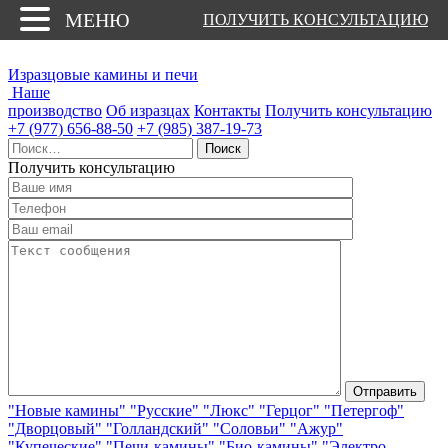
МЕНЮ
ПОЛУЧИТЬ КОНСУЛЬТАЦИЮ
Изразцовые камины и печи
Наше
производство
Об изразцах
Контакты
Получить консультацию
+7 (977) 656-88-50
+7 (985) 387-19-73
Найти:
Получить консультацию
"Новые камины"
"Русские"
"Люкс"
"Герцог"
"Петергоф"
"Дворцовый"
"Голландский"
"Соловьи"
"Ажур"
"Купеческие"
"Печи-камины"
"Био-камины"
"Электро-