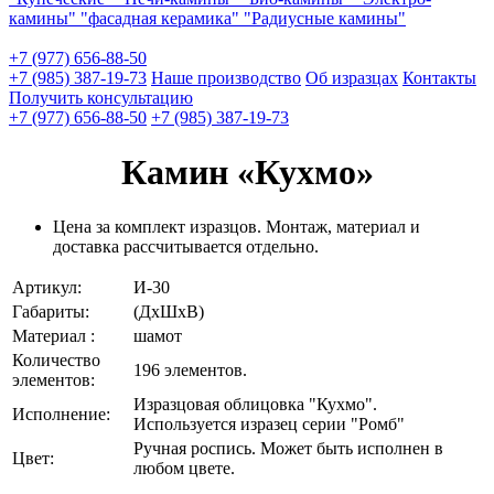
камины"
"фасадная керамика"
"Радиусные камины"
+7 (977) 656-88-50
+7 (985) 387-19-73
Наше производство
Об изразцах
Контакты
Получить консультацию
+7 (977) 656-88-50
+7 (985) 387-19-73
Камин «Кухмо»
Цена за комплект изразцов. Монтаж, материал и
доставка рассчитывается отдельно.
Артикул:
И-30
Габариты:
(ДхШхВ)
Материал :
шамот
Количество
196 элементов.
элементов:
Изразцовая облицовка "Кухмо".
Исполнение:
Используется изразец серии "Ромб"
Ручная роспись. Может быть исполнен в
Цвет:
любом цвете.