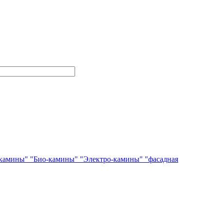
камины"
"Био-камины"
"Электро-камины"
"фасадная