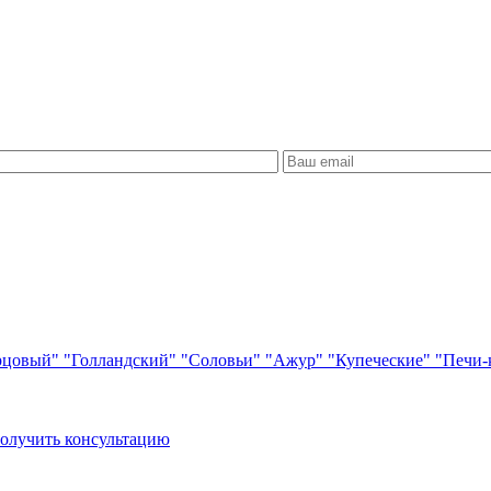
рцовый"
"Голландский"
"Соловьи"
"Ажур"
"Купеческие"
"Печи-
олучить консультацию