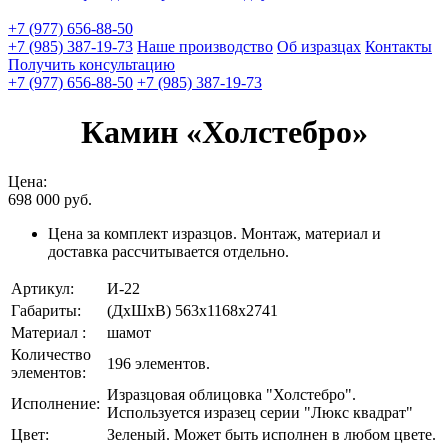
+7 (977) 656-88-50
+7 (985) 387-19-73
Наше производство
Об изразцах
Контакты
Получить консультацию
+7 (977) 656-88-50
+7 (985) 387-19-73
Камин «Холстебро»
Цена:
698 000
руб.
Цена за комплект изразцов. Монтаж, материал и
доставка рассчитывается отдельно.
Артикул:
И-22
Габариты:
(ДхШхВ) 563х1168х2741
Материал :
шамот
Количество
196 элементов.
элементов:
Изразцовая облицовка "Холстебро".
Исполнение:
Используется изразец серии "Люкс квадрат"
Цвет:
Зеленый. Может быть исполнен в любом цвете.