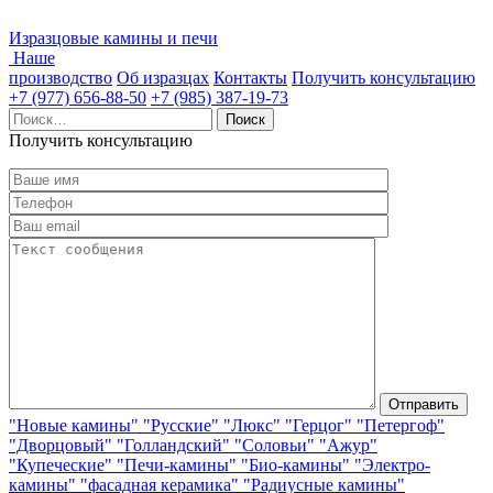
Изразцовые камины и печи
Наше
производство
Об изразцах
Контакты
Получить консультацию
+7 (977) 656-88-50
+7 (985) 387-19-73
Найти:
Получить консультацию
"Новые камины"
"Русские"
"Люкс"
"Герцог"
"Петергоф"
"Дворцовый"
"Голландский"
"Соловьи"
"Ажур"
"Купеческие"
"Печи-камины"
"Био-камины"
"Электро-
камины"
"фасадная керамика"
"Радиусные камины"