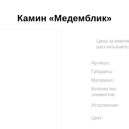
Камин «Медемблик»
Цена за компле
рассчитываетс
Артикул:
Габариты:
Материал :
Количество
элементов:
Исполнение:
Цвет: