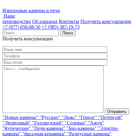
Изразцовые камины и печи
Наше
производство
Об изразцах
Контакты
Получить консультацию
+7 (977) 656-88-50
+7 (985) 387-19-73
Найти:
Получить консультацию
"Новые камины"
"Русские"
"Люкс"
"Герцог"
"Петергоф"
"Дворцовый"
"Голландский"
"Соловьи"
"Ажур"
"Купеческие"
"Печи-камины"
"Био-камины"
"Электро-
камины"
"фасадная керамика"
"Радиусные камины"