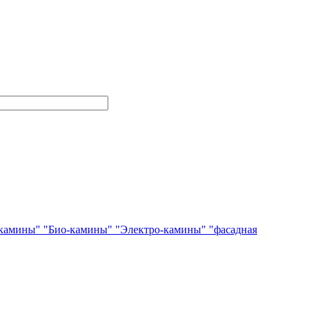
камины"
"Био-камины"
"Электро-камины"
"фасадная