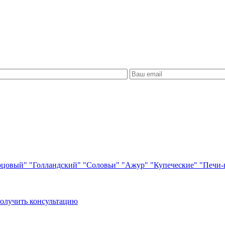
рцовый"
"Голландский"
"Соловьи"
"Ажур"
"Купеческие"
"Печи-
олучить консультацию