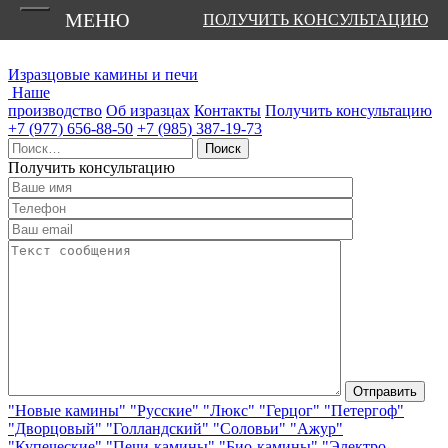
МЕНЮ
ПОЛУЧИТЬ КОНСУЛЬТАЦИЮ
Изразцовые камины и печи
Наше
производство
Об изразцах
Контакты
Получить консультацию
+7 (977) 656-88-50
+7 (985) 387-19-73
Найти:
Получить консультацию
"Новые камины"
"Русские"
"Люкс"
"Герцог"
"Петергоф"
"Дворцовый"
"Голландский"
"Соловьи"
"Ажур"
"Купеческие"
"Печи-камины"
"Био-камины"
"Электро-