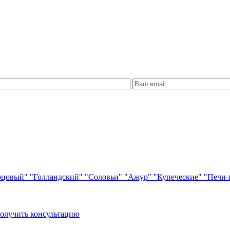
рцовый"
"Голландский"
"Соловьи"
"Ажур"
"Купеческие"
"Печи-
олучить консультацию