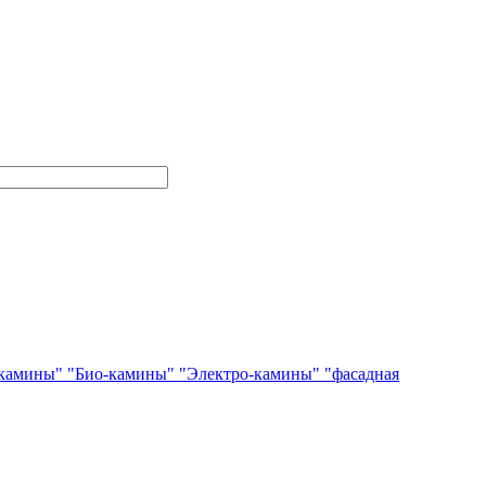
камины"
"Био-камины"
"Электро-камины"
"фасадная