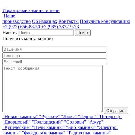
Изразцовые камины и печи
Наше
производство
Об изразцах
Контакты
Получить консультацию
+7 (977) 656-88-50
+7 (985) 387-19-73
Найти:
Получить консультацию
"Новые камины"
"Русские"
"Люкс"
"Герцог"
"Петергоф"
"Дворцовый"
"Голландский"
"Соловьи"
"Ажур"
"Купеческие"
"Печи-камины"
"Био-камины"
"Электро-
камины"
"фасадная керамика"
"Радиусные камины"