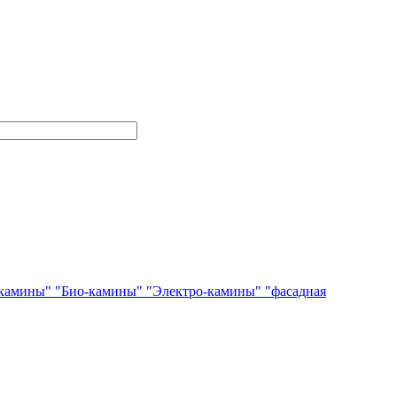
камины"
"Био-камины"
"Электро-камины"
"фасадная