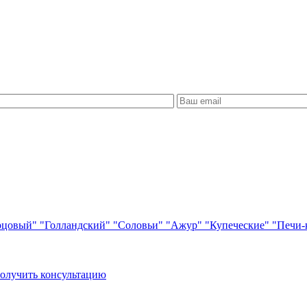
рцовый"
"Голландский"
"Соловьи"
"Ажур"
"Купеческие"
"Печи-
олучить консультацию