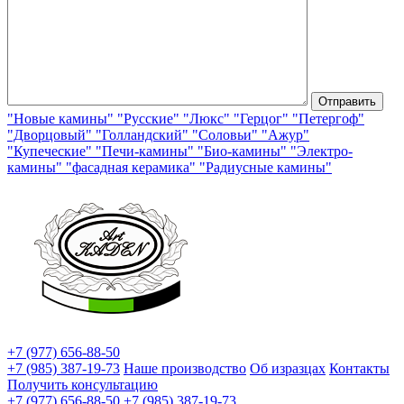
"Новые камины"
"Русские"
"Люкс"
"Герцог"
"Петергоф"
"Дворцовый"
"Голландский"
"Соловьи"
"Ажур"
"Купеческие"
"Печи-камины"
"Био-камины"
"Электро-
камины"
"фасадная керамика"
"Радиусные камины"
+7 (977) 656-88-50
+7 (985) 387-19-73
Наше производство
Об изразцах
Контакты
Получить консультацию
+7 (977) 656-88-50
+7 (985) 387-19-73