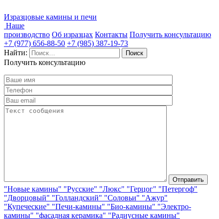
Изразцовые камины и печи
Наше
производство
Об изразцах
Контакты
Получить консультацию
+7 (977) 656-88-50
+7 (985) 387-19-73
Найти:
Получить консультацию
"Новые камины"
"Русские"
"Люкс"
"Герцог"
"Петергоф"
"Дворцовый"
"Голландский"
"Соловьи"
"Ажур"
"Купеческие"
"Печи-камины"
"Био-камины"
"Электро-
камины"
"фасадная керамика"
"Радиусные камины"