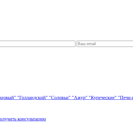
рцовый"
"Голландский"
"Соловьи"
"Ажур"
"Купеческие"
"Печи-
олучить консультацию