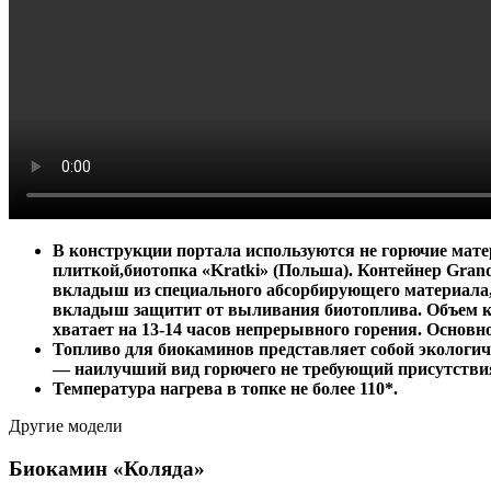
В конструкции портала используются не горючие мат
плиткой,биотопка «Kratki» (Польша). Контейнер Gran
вкладыш из специального абсорбирующего материала, 
вкладыш защитит от выливания биотоплива. Объем конт
хватает на 13-14 часов непрерывного горения. Основн
Топливо для биокаминов представляет собой экологи
— наилучший вид горючего не требующий присутстви
Температура нагрева в топке не более 110*.
Другие модели
Биокамин «Коляда»