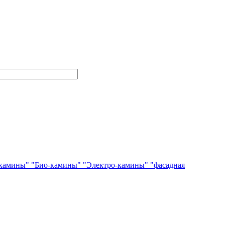
камины"
"Био-камины"
"Электро-камины"
"фасадная