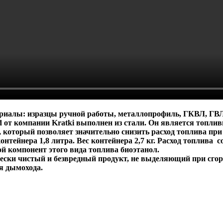
ериалы: изразцы ручной работы, металлопрофиль, ГКВЛ, ГВЛ
d от компании Kratki выполнен из стали. Он является топли
который позволяет значительно снизить расход топлива при
ейнера 1,8 литра. Вес контейнера 2,7 кг. Расход топлива сос
ой компонент этого вида топлива биоэтанол.
чески чистый и безвредный продукт, не выделяющий при сго
я дымохода.