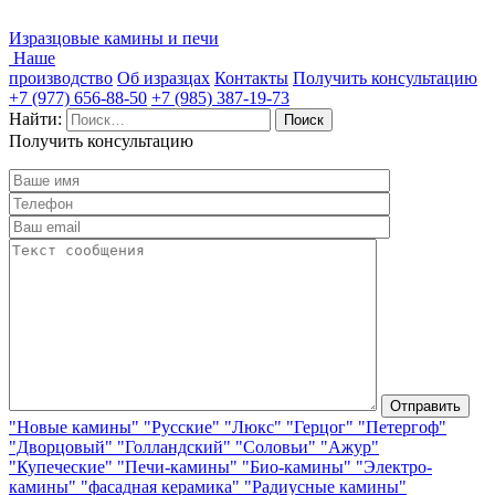
Изразцовые камины и печи
Наше
производство
Об изразцах
Контакты
Получить консультацию
+7 (977) 656-88-50
+7 (985) 387-19-73
Найти:
Получить консультацию
"Новые камины"
"Русские"
"Люкс"
"Герцог"
"Петергоф"
"Дворцовый"
"Голландский"
"Соловьи"
"Ажур"
"Купеческие"
"Печи-камины"
"Био-камины"
"Электро-
камины"
"фасадная керамика"
"Радиусные камины"