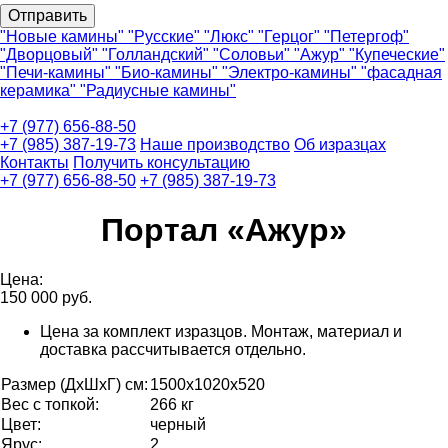
"Новые камины"
"Русские"
"Люкс"
"Герцог"
"Петергоф"
"Дворцовый"
"Голландский"
"Соловьи"
"Ажур"
"Купеческие"
"Печи-камины"
"Био-камины"
"Электро-камины"
"фасадная
керамика"
"Радиусные камины"
+7 (977) 656-88-50
+7 (985) 387-19-73
Наше производство
Об изразцах
Контакты
Получить консультацию
+7 (977) 656-88-50
+7 (985) 387-19-73
Портал «Ажур»
Цена:
150 000
руб.
Цена за комплект изразцов. Монтаж, материал и
доставка рассчитывается отдельно.
Размер (ДхШхГ) см:
1500х1020х520
Вес с топкой:
266 кг
Цвет:
черный
Ярус:
2