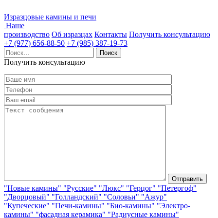
Изразцовые камины и печи
Наше
производство
Об изразцах
Контакты
Получить консультацию
+7 (977) 656-88-50
+7 (985) 387-19-73
Найти:
Получить консультацию
"Новые камины"
"Русские"
"Люкс"
"Герцог"
"Петергоф"
"Дворцовый"
"Голландский"
"Соловьи"
"Ажур"
"Купеческие"
"Печи-камины"
"Био-камины"
"Электро-
камины"
"фасадная керамика"
"Радиусные камины"