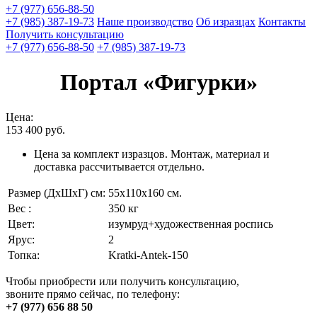
+7 (977) 656-88-50
+7 (985) 387-19-73
Наше производство
Об изразцах
Контакты
Получить консультацию
+7 (977) 656-88-50
+7 (985) 387-19-73
Портал «Фигурки»
Цена:
153 400
руб.
Цена за комплект изразцов. Монтаж, материал и
доставка рассчитывается отдельно.
Размер (ДхШхГ) см:
55х110х160 см.
Вес :
350 кг
Цвет:
изумруд+художественная роспись
Ярус:
2
Топка:
Kratki-Antek-150
Чтобы приобрести или получить консультацию,
звоните прямо сейчас, по телефону:
+7 (977) 656 88 50