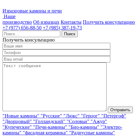
Изразцовые камины и печи
Наше
производство
Об изразцах
Контакты
Получить консультацию
+7 (977) 656-88-50
+7 (985) 387-19-73
Найти:
Получить консультацию
"Новые камины"
"Русские"
"Люкс"
"Герцог"
"Петергоф"
"Дворцовый"
"Голландский"
"Соловьи"
"Ажур"
"Купеческие"
"Печи-камины"
"Био-камины"
"Электро-
камины"
"фасадная керамика"
"Радиусные камины"