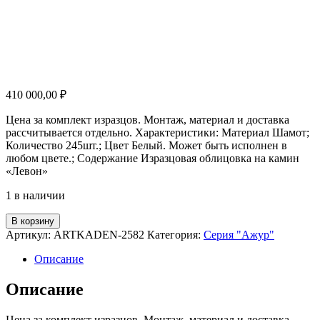
410 000,00
₽
Цена за комплект изразцов. Монтаж, материал и доставка
рассчитывается отдельно. Характеристики: Материал Шамот;
Количество 245шт.; Цвет Белый. Может быть исполнен в
любом цвете.; Содержание Изразцовая облицовка на камин
«Левон»
1 в наличии
Количество
В корзину
товара
Артикул:
ARTKADEN-2582
Категория:
Серия "Ажур"
Камин
"Левон
Описание
Описание
Цена за комплект изразцов. Монтаж, материал и доставка