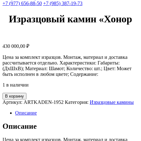
+7 (977) 656-88-50
+7 (985) 387-19-73
Изразцовый камин «Хонор
430 000,00
₽
Цена за комплект изразцов. Монтаж, материал и доставка
рассчитывается отдельно. Характеристики: Габариты:
(ДхШхВ); Материал: Шамот; Количество: шт.; Цвет: Может
быть исполнен в любом цвете; Содержание:
1 в наличии
Количество
В корзину
товара
Артикул:
ARTKADEN-1952
Категория:
Изразцовые камины
Изразцовый
камин
Описание
"Хонор
Описание
Цена за комплект изразцов. Монтаж, материал и доставка