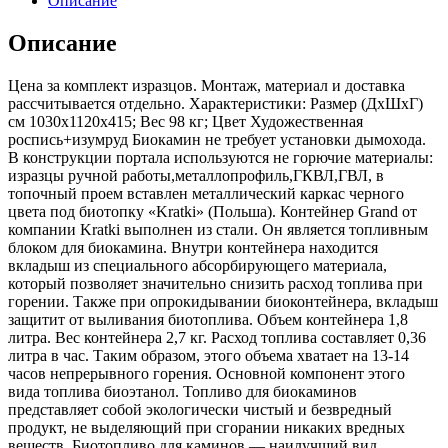
Описание
Описание
Цена за комплект изразцов. Монтаж, материал и доставка
рассчитывается отдельно. Характеристики: Размер (ДхШхГ)
см 1030х1120х415; Вес 98 кг; Цвет Художественная
роспись+изумруд Биокамин не требует установки дымохода.
В конструкции портала используются не горючие материалы:
изразцы ручной работы,металлопрофиль,ГКВЛ,ГВЛ, в
топочный проем вставлен металлический каркас черного
цвета под биотопку «Kratki» (Польша). Контейнер Grand от
компании Kratki выполнен из стали. Он является топливным
блоком для биокамина. Внутри контейнера находится
вкладыш из специального абсорбирующего материала,
который позволяет значительно снизить расход топлива при
горении. Также при опрокидывании биоконтейнера, вкладыш
защитит от выливания биотоплива. Объем контейнера 1,8
литра. Вес контейнера 2,7 кг. Расход топлива составляет 0,36
литра в час. Таким образом, этого объема хватает на 13-14
часов непрерывного горения. Основной компонент этого
вида топлива биоэтанол. Топливо для биокаминов
представляет собой экологически чистый и безвредный
продукт, не выделяющий при сгорании никаких вредных
веществ. Биотопливо для каминов — наилучший вид