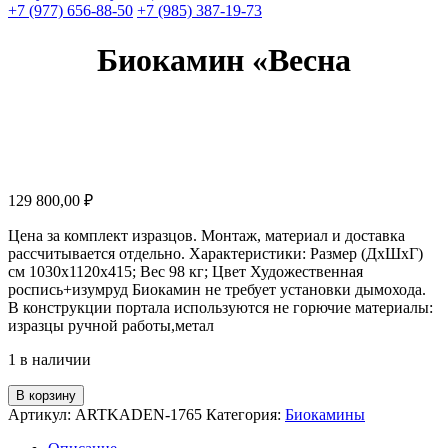
+7 (977) 656-88-50
+7 (985) 387-19-73
Биокамин «Весна
129 800,00
₽
Цена за комплект изразцов. Монтаж, материал и доставка
рассчитывается отдельно. Характеристики: Размер (ДхШхГ)
см 1030х1120х415; Вес 98 кг; Цвет Художественная
роспись+изумруд Биокамин не требует установки дымохода.
В конструкции портала используются не горючие материалы:
изразцы ручной работы,метал
1 в наличии
Количество
В корзину
товара
Артикул:
ARTKADEN-1765
Категория:
Биокамины
Биокамин
"Весна