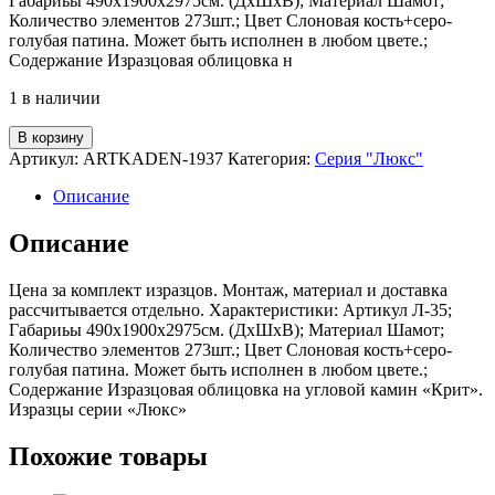
Габариьы 490х1900х2975см. (ДхШхВ); Материал Шамот;
Количество элементов 273шт.; Цвет Слоновая кость+серо-
голубая патина. Может быть исполнен в любом цвете.;
Содержание Изразцовая облицовка н
1 в наличии
Количество
В корзину
товара
Артикул:
ARTKADEN-1937
Категория:
Серия "Люкс"
Угловой
камин
Описание
«Крит»
Описание
Цена за комплект изразцов. Монтаж, материал и доставка
рассчитывается отдельно. Характеристики: Артикул Л-35;
Габариьы 490х1900х2975см. (ДхШхВ); Материал Шамот;
Количество элементов 273шт.; Цвет Слоновая кость+серо-
голубая патина. Может быть исполнен в любом цвете.;
Содержание Изразцовая облицовка на угловой камин «Крит».
Изразцы серии «Люкс»
Похожие товары